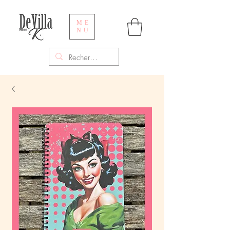
ME
NU