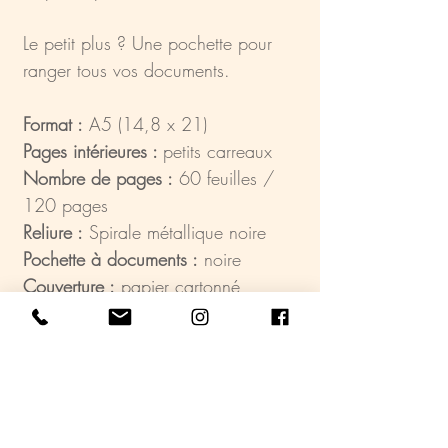
Le petit plus ? Une pochette pour
ranger tous vos documents.
Format :
A5 (14,8 x 21)
Pages intérieures :
petits carreaux
Nombre de pages :
60 feuilles /
120 pages
Reliure :
Spirale métallique noire
Pochette à documents :
noire
Couverture :
papier cartonné
Fabriqué en France.
Imprimé dans mon atelier et relié à
la main avec beaucoup de soin !
Création graphique :
©K.V. /
®DeVilla K.