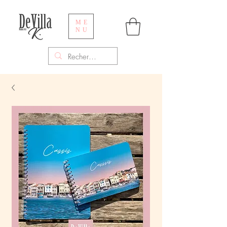
ME
NU