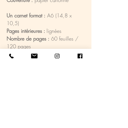
Un carnet format :
A6 (14,8 x
10,5)
Pages intérieures :
lignées
Nombre de pages :
60 feuilles /
120 pages
Reliure :
spirale métallique blanche
Couverture :
papier cartonné
Les carnets sont également vendus
séparément.
Fabriqué en France.
Imprimé dans mon atelier et relié à
la main avec beaucoup de soin !
Création graphique :
©K.V. /