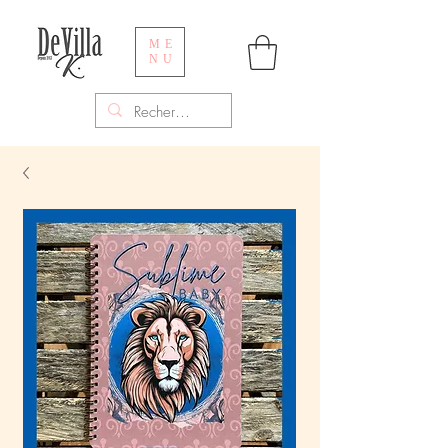
ME
NU