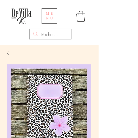
ME
NU