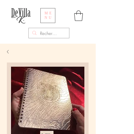
ME
NU